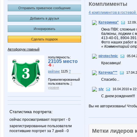
Комплименты
Отправить приватное сообщение
4 комплиментов в гостевой 
Добавить в друзья
Катеринка*
12.09.
Игнорировать
Окна ПВХ: сложные 
балконы, лоджии с 
413-40-01, 8904-391
Сделать подарок
Фото наших работ в 
« Комментарий отр
Автофорум главный
pirotechnic
05.04.
популярность:
23105 место
Красавица!
-6 ↓
рейтинг
1125
?
Катечка***
17.04.
Спасибо...
Привилегированный
пользователь
3
уровня
sjv
16.04.2010 в 22
С днем рождения!!!
Вы не авторизованы! Чтоб
Статистика портрета:
сейчас просматривают портрет - 0
зарегистрированные пользователи
Метки лидеров
посетившие портрет за 7 дней - 0